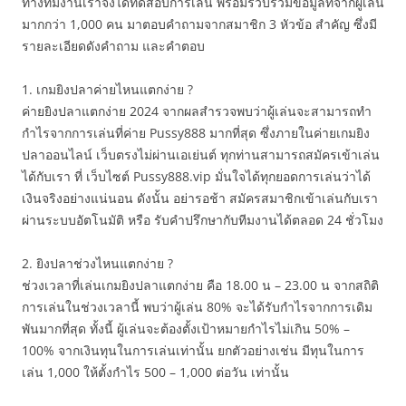
ทางทีมงานเราจึงได้ทดสอบการเล่น พร้อมรวบรวมข้อมูลที่จากผู้เล่น
มากกว่า 1,000 คน มาตอบคำถามจากสมาชิก 3 หัวข้อ สำคัญ ซึ่งมี
รายละเอียดดังคำถาม และคำตอบ
1. เกมยิงปลาค่ายไหนแตกง่าย ?
ค่ายยิงปลาแตกง่าย 2024 จากผลสำรวจพบว่าผู้เล่นจะสามารถทำ
กำไรจากการเล่นที่ค่าย Pussy888 มากที่สุด ซึ่งภายในค่ายเกมยิง
ปลาออนไลน์ เว็บตรงไม่ผ่านเอเย่นต์ ทุกท่านสามารถสมัครเข้าเล่น
ได้กับเรา ที่ เว็บไซต์ Pussy888.vip มั่นใจได้ทุกยอดการเล่นว่าได้
เงินจริงอย่างแน่นอน ดังนั้น อย่ารอช้า สมัครสมาชิกเข้าเล่นกับเรา
ผ่านระบบอัตโนมัติ หรือ รับคำปรึกษากับทีมงานได้ตลอด 24 ชั่วโมง
2. ยิงปลาช่วงไหนแตกง่าย ?
ช่วงเวลาที่เล่นเกมยิงปลาแตกง่าย คือ 18.00 น – 23.00 น จากสถิติ
การเล่นในช่วงเวลานี้ พบว่าผู้เล่น 80% จะได้รับกำไรจากการเดิม
พันมากที่สุด ทั้งนี้ ผู้เล่นจะต้องตั้งเป้าหมายกำไรไม่เกิน 50% –
100% จากเงินทุนในการเล่นเท่านั้น ยกตัวอย่างเช่น มีทุนในการ
เล่น 1,000 ให้ตั้งกำไร 500 – 1,000 ต่อวัน เท่านั้น