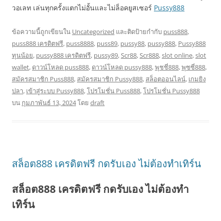
วอเลท เล่นทุกครั้งแตกไม่อั้นและไม่ล็อคยูสเซอร์
Pussy888
ข้อความนี้ถูกเขียนใน
Uncategorized
และติดป้ายกำกับ
puss888
,
puss888 เครดิตฟรี
,
puss8888
,
puss89
,
pussy88
,
pussy888
,
Pussy888
ทุนน้อย
,
pussy888 เครดิตฟรี
,
pussy89
,
Scr88
,
Scr888
,
slot online
,
slot
wallet
,
ดาวน์โหลด puss888
,
ดาวน์โหลด pussy888
,
พุชชี่888
,
พุซซี่888
,
สมัครสมาชิก Puss888
,
สมัครสมาชิก Pussy888
,
สล็อตออนไลน์
,
เกมยิง
ปลา
,
เข้าสู่ระบบ Pussy888
,
โปรโมชั่น Puss888
,
โปรโมชั่น Pussy888
บน
กุมภาพันธ์ 13, 2024
โดย
draft
สล็อต888 เครดิตฟรี กดรับเอง ไม่ต้องทำเทิร์น
สล็อต888 เครดิตฟรี กดรับเอง ไม่ต้องทำ
เทิร์น