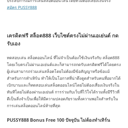
ประสบการณ์การเล่นสล็อตออนไลน์โดยที่ไม่ต้องเสี่ยงเงินจริง
สมัคร PUSSY888
เครดิตฟรี สล็อต888 เว็บไซต์ตรงไม่ผ่านเอเย่นต์ กด
รับเอง
ทดสอบเล่น สล็อตออนไลน์ ที่ไม่จำเป็นต้องใช้เงินจริงกับ สล็อต888
โดยเว็บตรงไม่ผ่านเอเย่นต์และก็สามารถกดรับเครดิตฟรีได้โดยตรง
ผู้เล่นสามารถร่วมเล่นสล็อตโดยไม่ต้องมีข้อสัญญาหรือข้อแม้
สำหรับการทำเทิร์น ทำให้เป็นโอกาสที่น่าดึงดูดสำหรับคนที่อยากได้
เบิกบานและก็ทดสอบเล่นสล็อตออนไลน์โดยไม่ต้องเสี่ยงเงินจริงใน
ทันทีโดยไม่ต้องผ่านเอเย่นต์ การร่วมกับเว็บที่ไว้ใจได้รวมทั้งมีรีวิวที่
ดีเป็นสิ่งจำเป็นเพื่อให้มีความปลอดภัยรวมทั้งความพอใจสำหรับใน
การเล่นสล็อตออนไลน์ท้ายที่สุด
PUSSY888 Bonus Free 100 ปัจจุบัน ไม่ต้องทำเทิร์น