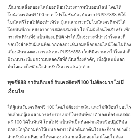
เป็นเกมสล็อตออนไลน์ยอดนิยมในวงการพนันออนไลน์ โดยให้
โบนัสเครดิตฟรี100 บาท โปรโมชั่นปัจจุบันจาก PUSSY888 ที่ให้
โบนัสฟรีโดยไม่ต้องทำเทิร์น ผู้เล่นสามารถรับโบนัสเครดิตฟรีได้
โดยทันทีภายหลังจากการสมัครสมาชิก โดยไม่มีเงื่อนไขสำหรับเพื่อ
การทำเทิร์นที่จำเป็นต้องปฏิบัติ ทำให้เป็นจังหวะที่น่าเร้าใจและก็
ชอบใจสำหรับผู้เล่นที่อยากทดลองเล่นเกมสล็อตออนไลน์โดยไม่ต้อง
เสี่ยงเงินของตน การเล่นบน PUSSY888 เว็บที่มีความน่าไว้ใจแล้วก็
มีระบบระเบียบความปลอดภัยที่ดีเป็นเรื่องสำคัญ เพื่อผู้เล่นมั่นอก
มั่นใจและก็เพลินใจสำหรับในการเล่นสุดท้าย
พุซซี่888 การันตีเบอร์ รับเครดิตฟรี100 ไม่ต้องฝาก ไม่มี
เงื่อนไข
ให้ผู้เล่นรับเครดิตฟรี 100 โดยไม่ต้องฝากเงิน และไม่มีเงื่อนไขอะไร
ก็แล้วแต่ผู้เล่นสามารถรับรองเบอร์โทรศัพท์ของตัวเองเพื่อรับเครดิต
ฟรี 100 ได้ในทันที โดยไม่จำเป็นจำเป็นต้องฝากเงินหรือปฏิบัติข้อ
ตกลงใดๆก็ตามทำให้เป็นช่องทางที่น่าตื่นตาตื่นใจและก็ง่ายอย่างยิ่ง
สำหรับผู้เล่นที่อยากได้ทดลองเล่นเกมสล็อตออนไลน์โดยไม่ต้อง