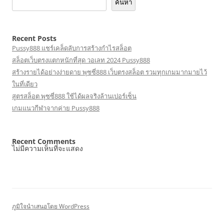
ค้นหา
Recent Posts
Pussy888 แชร์เคล็ดลับการสร้างกำไรสล็อต
สล็อตเว็บตรงแตกหนักที่สุด วอเลท 2024 Pussy888
สร้างรายได้อย่างง่ายดาย พุซซี่888 เว็บตรงสล็อต รวมทุกเกมมากมายไว้
ในที่เดียว
สูตรสล็อต พุซซี่888 ใช้ได้ผลจริงล้านเปอร์เซ็น
เกมแนวกีฬาจากค่าย Pussy888
Recent Comments
ไม่มีความเห็นที่จะแสดง
ภูมิใจนำเสนอโดย WordPress