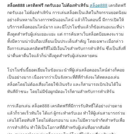
สล็อต888 เครดิตฟรี กดรับเอง ไม่ต้องทำเทิร์น
สล็อต888
เครดิตฟรี
กดรับเอง ไม่ต้องทำเทิร์น การเล่นสล็อตเป็นเลิศในกิจกรรมยอดนิยม
อย่างล้นหลามในวงการพนันออนไลน์ แล้วก็ในตอนนี้ มีการเปิดให้
บริการสล็อตออนไลน์มาก และมีโปรโมชั่นแล้วก็ข้อเสนอแนะที่น่า
ดึงดูดสำหรับผู้เล่นเยอะแยะ แต่ การค้นหาเว็บสล็อตป้อมคงจะรวม
ทั้งมีความน่านับถือเปลี่ยนเป็นประเด็นสำคัญ โดยเฉพาะเมื่อกล่าว
ถึงการเสนอเครดิตฟรีที่ไม่มีเงื่อนไขสำหรับการทำเทิร์น ซึ่งเป็นสิ่งที่
น่าตื่นตาตื่นใจแล้วก็น่าดึงดูดสำหรับผู้เล่นหลายคน
โปรโมชั่นนี้ยอดเยี่ยมในข้อแนะนำที่ผู้เล่นสล็อตออนไลน์ต่างก็คอย
เป็นอย่างมาก เนื่องจากว่าเป็นจังหวะที่ดีที่กำลังจะได้ทดลองเล่น
สล็อตโดยไม่ต้องเสี่ยงโดยใช้เงินจริง และก็สามารถเบิกเงินได้ใน
ทันทีถ้าชนะ โดยไม่มีข้อผูกมัดอะไรก็ตามสำหรับการทำเทิร์น
การเลือกเล่น สล็อต888 เครดิตฟรีที่มีการรับสิทธิ์ได้อย่างง่ายดาย
แล้วก็รวดเร็วทันใจ ได้แก่ ผู้กระทำดรับเอง ทำให้ผู้เล่นสามารถร่วม
เล่นได้โดยทันที โดยไม่ต้องรอนาน และไม่มีความจำกัดสำหรับเพื่อ
การทำเทิร์น ทำให้เป็นโอกาสที่ดีสำหรับผู้เล่นที่อยากสัมผัส