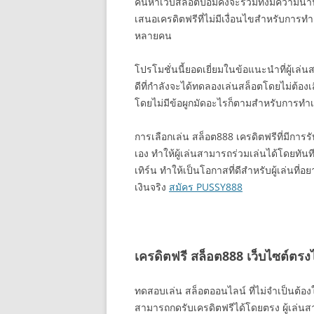
ค้นหาเว็บสล็อตป้อมคงจะรวมทั้งมีความน่าน
เสนอเครดิตฟรีที่ไม่มีเงื่อนไขสำหรับการทำเทิร
หลายคน
โปรโมชั่นนี้ยอดเยี่ยมในข้อแนะนำที่ผู้เล่น
ดีที่กำลังจะได้ทดลองเล่นสล็อตโดยไม่ต้องเ
โดยไม่มีข้อผูกมัดอะไรก็ตามสำหรับการทำเ
การเลือกเล่น สล็อต888 เครดิตฟรีที่มีการรับ
เอง ทำให้ผู้เล่นสามารถร่วมเล่นได้โดยทั
เทิร์น ทำให้เป็นโอกาสที่ดีสำหรับผู้เล่นที
เงินจริง
สมัคร PUSSY888
เครดิตฟรี สล็อต888 เว็บไซต์ตรงไ
ทดสอบเล่น สล็อตออนไลน์ ที่ไม่จำเป็นต้องใ
สามารถกดรับเครดิตฟรีได้โดยตรง ผู้เล่นส