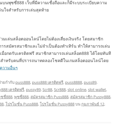
นบนพุซซี่888 เว็บที่มีความเชื่อถือและก็มีระบบระเบียบความ
ดเพลินใจสำหรับการเล่นสุดท้าย
ได้ร่วมเล่นสล็อตออนไลน์โดยไม่ต้องเสี่ยงเงินจริง โดยสมาชิก
ารสมัครสมาชิกและไม่จำเป็นต้องทำเทิร์น ทำให้สามารถเล่น
 เมื่อกดรับเครดิตฟรี สมาชิกสามารถเล่นสล็อต888 ได้โดยทันที
าตื่นใจสำหรับคนที่ปรารถนาทดลองโชคดีในเกมสล็อตออนไลน์โดย
ความอื่นๆ
้ายกำกับ
puss888
,
puss888 เครดิตฟรี
,
puss8888
,
puss89
,
888 เครดิตฟรี
,
pussy89
,
Scr88
,
Scr888
,
slot online
,
slot wallet
,
ุชชี่888
,
พุซซี่888
,
สมัครสมาชิก Puss888
,
สมัครสมาชิก Pussy888
,
888
,
โปรโมชั่น Puss888
,
โปรโมชั่น Pussy888
บน
กุมภาพันธ์ 12,