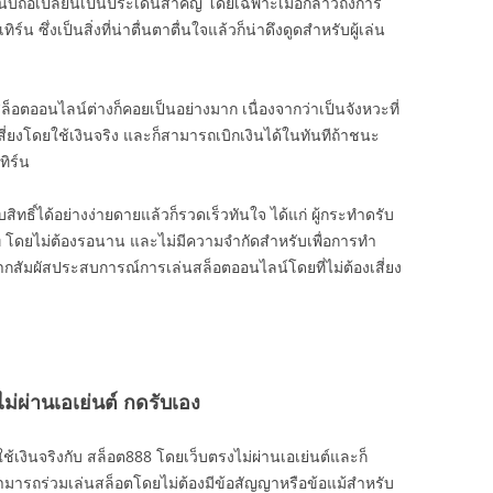
ับถือเปลี่ยนเป็นประเด็นสำคัญ โดยเฉพาะเมื่อกล่าวถึงการ
์น ซึ่งเป็นสิ่งที่น่าตื่นตาตื่นใจแล้วก็น่าดึงดูดสำหรับผู้เล่น
สล็อตออนไลน์ต่างก็คอยเป็นอย่างมาก เนื่องจากว่าเป็นจังหวะที่
สี่ยงโดยใช้เงินจริง และก็สามารถเบิกเงินได้ในทันทีถ้าชนะ
ทิร์น
สิทธิ์ได้อย่างง่ายดายแล้วก็รวดเร็วทันใจ ได้แก่ ผู้กระทำดรับ
นที โดยไม่ต้องรอนาน และไม่มีความจำกัดสำหรับเพื่อการทำ
่อยากสัมผัสประสบการณ์การเล่นสล็อตออนไลน์โดยที่ไม่ต้องเสี่ยง
ม่ผ่านเอเย่นต์ กดรับเอง
ช้เงินจริงกับ สล็อต888 โดยเว็บตรงไม่ผ่านเอเย่นต์และก็
ามารถร่วมเล่นสล็อตโดยไม่ต้องมีข้อสัญญาหรือข้อแม้สำหรับ