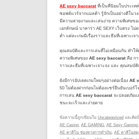
AE sexy baccarat
ที่เป็นที่นิยมในประเ
ซอฟต์แวร์จากแมลต้า รู้จักเป็นอย่างดีใน
มีความสวยงามและเล่นง่าย ความพิเศษข
เอกลักษณ์ บาคาร่า AE SEXY เว็บตรง ไม่ผ่า
ต่ำ แต่ละเกมมีเรื่องราวและธีมที่เฉพาะเจ
คุณสมบัติและการเล่นที่ไม่เหมือนกัน ทำให้ผู้
ความพิเศษของ
AE sexy baccarat
คือ กา
ราวและธีมที่เฉพาะเจาะจง และ คุณสมบัติและก
ยังมีการอัปเดตเกมใหม่ๆอย่างต่อเนื่อง
AE s
50 ไม่ต้องฝากก่อนไม่ต้องแชร์ยืนยันเบอร์โ
การเล่น
AE sexy baccarat
จะปลอดภัยและเ
ชนะจะเร็วและง่ายดาย
ข้อความนี้ถูกเขียนใน
Uncategorized
และติดป
AE Casino
,
AE GAMING
,
AE Sexy Gaming
AE คาสิโน ช่องทางการทำเงิน
,
AE คาสิโนสด