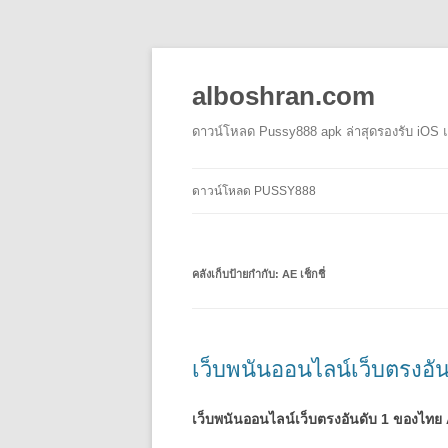
alboshran.com
ดาวน์โหลด Pussy888 apk ล่าสุดรองรับ iOS 
ดาวน์โหลด PUSSY888
คลังเก็บป้ายกำกับ:
AE เช็กชี่
เว็บพนันออนไลน์เว็บตรงอั
เว็บพนันออนไลน์เว็บตรงอันดับ 1 ของไทย