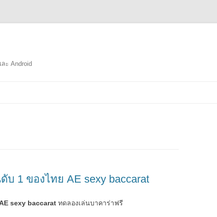
และ Android
ข้าม
ไป
ยัง
เนื้อหา
นดับ 1 ของไทย AE sexy baccarat
 AE sexy baccarat
ทดลองเล่นบาคาร่าฟรี