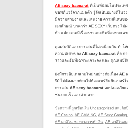
AE sexy baccarat
ที่เป็นที่นิยมในประเ
ซอฟต์แวร์จากแมลต้า รู้จักเป็นอย่างดีใน
มีความสวยงามและเล่นง่าย ความพิเศษข
เอกลักษณ์ บาคาร่า AE SEXY เว็บตรง ไม่ผ่า
ต่ำ แต่ละเกมมีเรื่องราวและธีมที่เฉพาะเจ
คุณสมบัติและการเล่นที่ไม่เหมือนกัน ทำให้ผู้
ความพิเศษของ
AE sexy baccarat
คือ กา
ราวและธีมที่เฉพาะเจาะจง และ คุณสมบัติและก
ยังมีการอัปเดตเกมใหม่ๆอย่างต่อเนื่อง
AE s
50 ไม่ต้องฝากก่อนไม่ต้องแชร์ยืนยันเบอร์โ
การเล่น
AE sexy baccarat
จะปลอดภัยและเ
ชนะจะเร็วและง่ายดาย
ข้อความนี้ถูกเขียนใน
Uncategorized
และติดป
AE Casino
,
AE GAMING
,
AE Sexy Gaming
AE คาสิโน ช่องทางการทำเงิน
,
AE คาสิโนสด