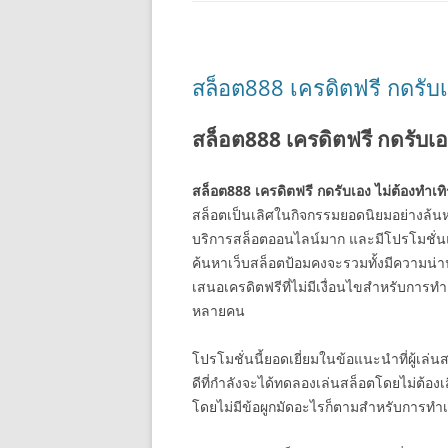
สล็อต888 เครดิตฟรี กดรับเ
สล็อต888 เครดิตฟรี กดรับเอง
สล็อต888 เครดิตฟรี กดรับเอง ไม่ต้องทำเท
สล็อตเป็นเลิศในกิจกรรมยอดนิยมอย่างล้น
บริการสล็อตออนไลน์มาก และมีโปรโมชั่นแล
ค้นหาเว็บสล็อตป้อมคงจะรวมทั้งมีความน่าน
เสนอเครดิตฟรีที่ไม่มีเงื่อนไขสำหรับการทำเทิร
หลายคน
โปรโมชั่นนี้ยอดเยี่ยมในข้อแนะนำที่ผู้เล่น
ดีที่กำลังจะได้ทดลองเล่นสล็อตโดยไม่ต้องเ
โดยไม่มีข้อผูกมัดอะไรก็ตามสำหรับการทำเ