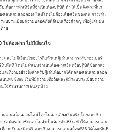
พื่อการทำเทิร์นที่จำเป็นต้องปฏิบัติ ทำให้เป็นจังหวะที่น่า
ลองเล่นเกมสล็อตออนไลน์โดยไม่ต้องเสี่ยงเงินของตน การเล่น
ระบบระเบียบความปลอดภัยที่ดีเป็นเรื่องสำคัญ เพื่อผู้เล่นมั่น
ดท้าย
0 ไม่ต้องฝาก ไม่มีเงื่อนไข
งิน และไม่มีเงื่อนไขอะไรก็แล้วแต่ผู้เล่นสามารถรับรองเบอร์
ด้ในทันที โดยไม่จำเป็นจำเป็นต้องฝากเงินหรือปฏิบัติข้อตกลง
จและก็ง่ายอย่างยิ่งสำหรับผู้เล่นที่อยากได้ทดลองเล่นเกมสล็อต
นบนพุซซี่888 เว็บที่มีความเชื่อถือและก็มีระบบระเบียบความ
ดเพลินใจสำหรับการเล่นสุดท้าย
ได้ร่วมเล่นสล็อตออนไลน์โดยไม่ต้องเสี่ยงเงินจริง โดยสมาชิก
ารสมัครสมาชิกและไม่จำเป็นต้องทำเทิร์น ทำให้สามารถเล่น
 เมื่อกดรับเครดิตฟรี สมาชิกสามารถเล่นสล็อต888 ได้โดยทันที