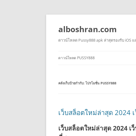
alboshran.com
ดาวน์โหลด Pussy888 apk ล่าสุดรองรับ iOS แ
ดาวน์โหลด PUSSY888
คลังเก็บป้ายกำกับ:
โปรโมชั่น PUSSY888
เว็บสล็อตใหม่ล่าสุด 2024 
เว็บสล็อตใหม่ล่าสุด 2024 เว็