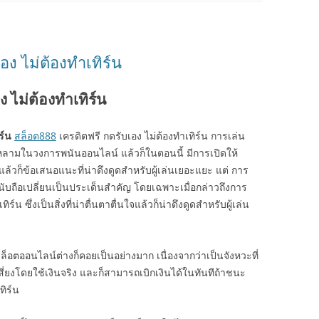
อง ไม่ต้องทำเทิร์น
 ไม่ต้องทำเทิร์น
ิร์น
สล็อต888
เครดิตฟรี กดรับเอง ไม่ต้องทำเทิร์น การเล่น
หลามในวงการพนันออนไลน์ แล้วก็ในตอนนี้ มีการเปิดให้
้วก็ข้อเสนอแนะที่น่าดึงดูดสำหรับผู้เล่นเยอะแยะ แต่ การ
ับถือเปลี่ยนเป็นประเด็นสำคัญ โดยเฉพาะเมื่อกล่าวถึงการ
์น ซึ่งเป็นสิ่งที่น่าตื่นตาตื่นใจแล้วก็น่าดึงดูดสำหรับผู้เล่น
สล็อตออนไลน์ต่างก็คอยเป็นอย่างมาก เนื่องจากว่าเป็นจังหวะที่
สี่ยงโดยใช้เงินจริง และก็สามารถเบิกเงินได้ในทันทีถ้าชนะ
ทิร์น