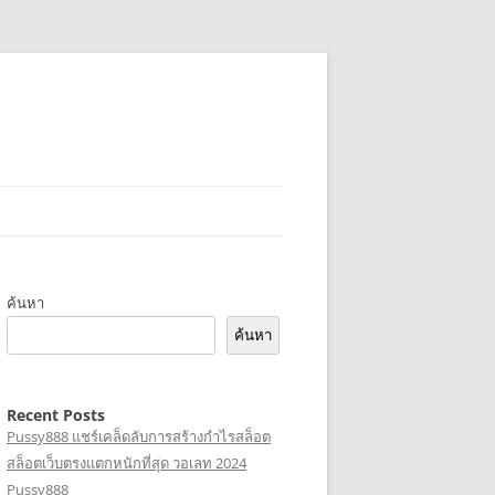
ค้นหา
ค้นหา
Recent Posts
Pussy888 แชร์เคล็ดลับการสร้างกำไรสล็อต
สล็อตเว็บตรงแตกหนักที่สุด วอเลท 2024
Pussy888