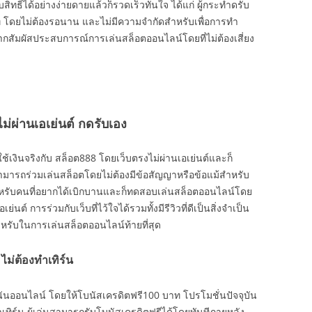
สิทธิ์ได้อย่างง่ายดายแล้วก็รวดเร็วทันใจ ได้แก่ ผู้กระทำดรับ
นที โดยไม่ต้องรอนาน และไม่มีความจำกัดสำหรับเพื่อการทำ
่อยากสัมผัสประสบการณ์การเล่นสล็อตออนไลน์โดยที่ไม่ต้องเสี่ยง
ม่ผ่านเอเย่นต์ กดรับเอง
ช้เงินจริงกับ สล็อต888 โดยเว็บตรงไม่ผ่านเอเย่นต์และก็
ามารถร่วมเล่นสล็อตโดยไม่ต้องมีข้อสัญญาหรือข้อแม้สำหรับ
สำหรับคนที่อยากได้เบิกบานและก็ทดสอบเล่นสล็อตออนไลน์โดย
ย่นต์ การร่วมกับเว็บที่ไว้ใจได้รวมทั้งมีรีวิวที่ดีเป็นสิ่งจำเป็น
หรับในการเล่นสล็อตออนไลน์ท้ายที่สุด
ม่ต้องทำเทิร์น
นออนไลน์ โดยให้โบนัสเครดิตฟรี100 บาท โปรโมชั่นปัจจุบัน
เทิร์น ผู้เล่นสามารถรับโบนัสเครดิตฟรีได้โดยทันทีภายหลัง