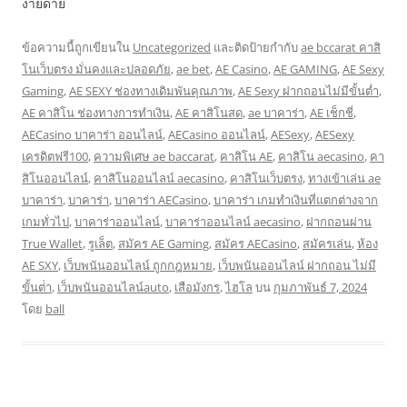
ง่ายดาย
ข้อความนี้ถูกเขียนใน
Uncategorized
และติดป้ายกำกับ
ae bccarat คาสิ
โนเว็บตรง มั่นคงและปลอดภัย
,
ae bet
,
AE Casino
,
AE GAMING
,
AE Sexy
Gaming
,
AE SEXY ช่องทางเดิมพันคุณภาพ
,
AE Sexy ฝากถอนไม่มีขั้นต่ำ
,
AE คาสิโน ช่องทางการทำเงิน
,
AE คาสิโนสด
,
ae บาคาร่า
,
AE เช็กชี่
,
AECasino บาคาร่า ออนไลน์
,
AECasino ออนไลน์
,
AESexy
,
AESexy
เครดิตฟรี100
,
ความพิเศษ ae baccarat
,
คาสิโน AE
,
คาสิโน aecasino
,
คา
สิโนออนไลน์
,
คาสิโนออนไลน์ aecasino
,
คาสิโนเว็บตรง
,
ทางเข้าเล่น ae
บาคาร่า
,
บาคาร่า
,
บาคาร่า AECasino
,
บาคาร่า เกมทำเงินที่แตกต่างจาก
เกมทั่วไป
,
บาคาร่าออนไลน์
,
บาคาร่าออนไลน์ aecasino
,
ฝากถอนผ่าน
True Wallet
,
รูเล็ต
,
สมัคร AE Gaming
,
สมัคร AECasino
,
สมัครเล่น
,
ห้อง
AE SXY
,
เว็บพนันออนไลน์ ถูกกฎหมาย
,
เว็บพนันออนไลน์ ฝากถอน ไม่มี
ขั้นต่ํา
,
เว็บพนันออนไลน์auto
,
เสือมังกร
,
ไฮโล
บน
กุมภาพันธ์ 7, 2024
โดย
ball