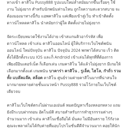
ทางเข้า คาสิโน Pussy888 รูปแบบใหม่ล้ำสมัยมากขึ้นเรื่อยๆ ใช้
งาน ไม่ยุ่งยาก สำหรับนักพนันท่านไหน ถูกใจความสะดวกสบาย จะ
ต้องมองมาทางนี้กับ แอพคาสิโน แค่เพียงเข้าสู่เว็บ ทำเข้าติดตั้ง
ดาวน์โหลดคาสิโน นำสมัยกว่าผู้ใด ติดตั้งง่ายไม่ยุ่งยาก
จัดระเบียบหมวดใช้งานได้ง่าย เข้าสแกนคิวอาร์รหัส เพื่อ
ดาวน์โหลด เข้าเล่น คาสิโนออนไลน์ ผู้ให้บริการเว็บไซต์พนัน
ออนไลน์ ใหม่ปัจจุบัน คาสิโน ปัจจุบัน 2024 พกพาได้สบาย เร็ว ติด
ตั้งได้อีกทั้งระบบ IOS และก็ Android เข้าเล่นได้ทุกที่ที่ต้องการ
เพียงมีอินเตอร์เน็ต ก็เลือกเล่น เกมคาสิโน ได้แล้วไม่ยุ่งยาก มีเกมให้
เลือกมากตั้งแต่ เกมพนัน
บาคาร่า คาสิโน , รูเล็ต, ไฮโล, กำถั่ว รวม
ทั้ง แบล๊คแจ๊ค, สล็อต
คาสิโน ศูนย์รวมค่ายคาสิโนมากที่น่าสนใจ
มากมายหลายค่ายชั้นแนวหน้า Pussy888 รวมไว้ภายในเว็บไซต์
เดียวจบ
คาสิโนเว็บไซต์ตรงไม่ผ่านเอเย่นต์ หมดปัญหาเรื่องหลอกหลวง แถม
ยังมีระบบฝากถอน อัตโนมัติ สบายสำหรับการทำธุรกรรมต่างๆ
จำนวนมาก เข้าเล่น คาสิโนเชื่อถือได้ มั่นคง ไม่มีอันตราย ไร้กังวล
คุณจะพลาดไม่ได้กับค่ายที่มอบโปรโมชั่นดีดีจำนวนมาก คอยให้นัก