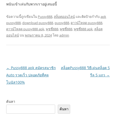
พนันเข้าเล่นกับพวกเราอยู่เสมอนี้
ข้อความนี้ถูกเขียนใน
Pussy888
,
สล็อตออนไลน์
และติดป้ายกำกับ
apk
pussy888
,
download pussy888
,
pussy888
,
ดาวน์โหลด pussy888
,
ดาวน์โหลด pussy888 apk
,
พุชชี่888
,
พุซซี่888
,
พุซซี่888 apk
,
สล็อต
ออนไลน์
บน
พฤษภาคม 8, 2024
โดย
admin
เมนู
←
Pussy888 apk สมัครสมาชิก
สล็อตPussy888 วิธีเล่นสล็อต 5
นำทาง
Auto รวดเร็ว ปลอดภัยที่สุด
รีล 5 แถว
→
เรื่อง
โบนัส100%
ค้นหา
ค้นหา