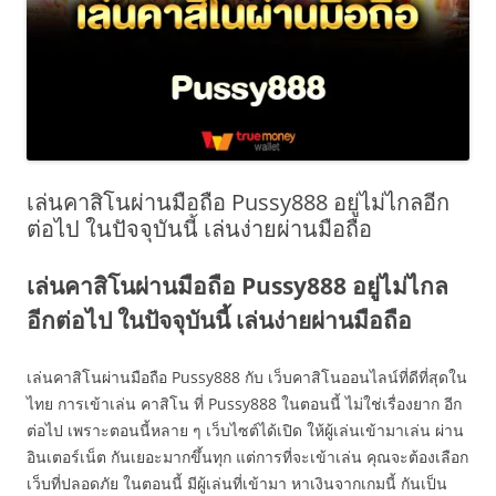
เล่นคาสิโนผ่านมือถือ Pussy888 อยู่ไม่ไกลอีก
ต่อไป ในปัจจุบันนี้ เล่นง่ายผ่านมือถือ
เล่นคาสิโนผ่านมือถือ Pussy888 อยู่ไม่ไกล
อีกต่อไป ในปัจจุบันนี้ เล่นง่ายผ่านมือถือ
เล่นคาสิโนผ่านมือถือ Pussy888 กับ เว็บคาสิโนออนไลน์ที่ดีที่สุดใน
ไทย การเข้าเล่น คาสิโน ที่ Pussy888 ในตอนนี้ ไม่ใช่เรื่องยาก อีก
ต่อไป เพราะตอนนี้หลาย ๆ เว็บไซต์ได้เปิด ให้ผู้เล่นเข้ามาเล่น ผ่าน
อินเตอร์เน็ต กันเยอะมากขึ้นทุก แต่การที่จะเข้าเล่น คุณจะต้องเลือก
เว็บที่ปลอดภัย ในตอนนี้ มีผู้เล่นที่เข้ามา หาเงินจากเกมนี้ กันเป็น